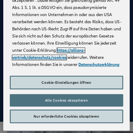
akzeptieren“. Dabei willigen Sie gleichzeitig gemäß Art. 49
Abs. 1 S. 1 lit. a DSGVO ein, dass pseudonymisierte
Allianz als
starker Partner
und
starke Marke
Informationen von Unternehmen in oder aus den USA
Kein großer Kostenblock
, da keine Agentur
verarbeitet werden können. Es besteht das Risiko, dass US-
notwendig
Behörden nach US-Recht Zugriff auf Ihre Daten haben und
Fester Kundenstamm
Sie sich nicht auf den Schutz der europäischen Gesetze
verlassen können. Ihre Einwilligung können Sie jederzeit
Digitale Verkaufsinstrumente
unter Cookie-Erklärung
https://allianz-
Kostenfreie
Unterstützung durch
vertrieb/datenschutz/cookies
widerrufen. Weitere
Fachspezialist:innen
Informationen finden Sie in unserer
Datenschutzerklärung
Attraktive Verdienstmöglichkeiten
Aufbau einer
Altersvorsorge
Cookie-Einstellungen öffnen
Qualifizierte
Weiterbildung
Alle Cookies akzeptieren
Mehr zu Deinen Vorteilen im Vertrieb der Allianz
Nur erforderliche Cookies akzeptieren