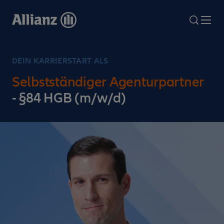
Direkt
zum
search
Me
Inhalt
DEIN KARRIERSTART ALS
Selbstständiger Agenturpartner
- §84 HGB (m/w/d)