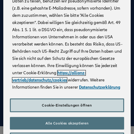
Daten zu teilen, benutzen wir pseudonymisierte Identifier
(z.B. eine gehashte E-Mailadresse, sofern vorhanden). Um
Allianz als
starker Partner
und
starke Marke
dem zuzustimmen, wählen Sie bitte "Alle Cookies
Businesspläne mit
Erfolgsgarantie
akzeptieren“. Dabei willigen Sie gleichzeitig gemäß Art. 49
Unterstützung bei der
Unternehmensgründung
Abs. 1 S. 1 lit. a DSGVO ein, dass pseudonymisierte
Informationen von Unternehmen in oder aus den USA
Bestehender Kundenstamm
verarbeitet werden können. Es besteht das Risiko, dass US-
Qualifizierte
Weiterbildung
Behörden nach US-Recht Zugriff auf Ihre Daten haben und
Sie sich nicht auf den Schutz der europäischen Gesetze
Attraktive Verdienstmöglichkeiten
verlassen können. Ihre Einwilligung können Sie jederzeit
Digitale Verkaufsinstrumente
unter Cookie-Erklärung
https://allianz-
Kostenfreie
Unterstützung durch
vertrieb/datenschutz/cookies
widerrufen. Weitere
Fachspezialist:innen
Informationen finden Sie in unserer
Datenschutzerklärung
Aufbau einer
Altersvorsorge
Cookie-Einstellungen öffnen
Mehr zu Deinen Vorteilen im Vertrieb der Allianz
Alle Cookies akzeptieren