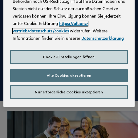
Behörden nach US-Recht Zugriff auf Ihre Daten haben und
Umfangreiche Sozialleistungen, wie betriebliche
Sie sich nicht auf den Schutz der europäischen Gesetze
Krankenversicherung und die Bezuschussung
verlassen können. Ihre Einwilligung können Sie jederzeit
vermögenswirksamer Leistungen
unter Cookie-Erklärung
https://allianz-
vertrieb/datenschutz/cookies
widerrufen. Weitere
Jobrad, vergünstigte Mitarbeiteraktien &
Informationen finden Sie in unserer
Datenschutzerklärung
Gesundheitszuschuss sowie EGYM-Wellpass
Mentoren, die Dich unterstützen und coachen, um
Deine Sales-Skills auf ein neues Level zu bringen
Cookie-Einstellungen öffnen
Diverse Karriere- & Weiterbildungsmöglichkeiten
(zahlreiche interessante Online-Kurse, z.B. LinkedIn-
Alle Cookies akzeptieren
Learning) um Dich professionell und persönlich zu
entwickeln
Nur erforderliche Cookies akzeptieren