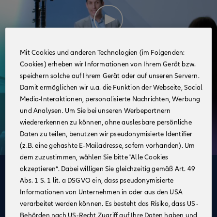
Mit Cookies und anderen Technologien (im Folgenden:
Cookies) erheben wir Informationen von Ihrem Gerät bzw.
speichern solche auf Ihrem Gerät oder auf unseren Servern.
Damit ermöglichen wir u.a. die Funktion der Webseite, Social
Media-Interaktionen, personalisierte Nachrichten, Werbung
und Analysen. Um Sie bei unseren Werbepartnern
wiedererkennen zu können, ohne auslesbare persönliche
Daten zu teilen, benutzen wir pseudonymisierte Identifier
(z.B. eine gehashte E-Mailadresse, sofern vorhanden). Um
dem zuzustimmen, wählen Sie bitte "Alle Cookies
akzeptieren“. Dabei willigen Sie gleichzeitig gemäß Art. 49
Deine Vorteile
Abs. 1 S. 1 lit. a DSGVO ein, dass pseudonymisierte
im Vertrieb der Allianz
Informationen von Unternehmen in oder aus den USA
verarbeitet werden können. Es besteht das Risiko, dass US-
Mobiles Arbeiten:
Du hast die Möglichkeit, von
Behörden nach US-Recht Zugriff auf Ihre Daten haben und