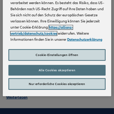
verarbeitet werden können. Es besteht das Risiko, dass US-
Behörden nach US-Recht Zugriff auf Ihre Daten haben und
Sie sich nicht auf den Schutz der europäischen Gesetze
verlassen können. Ihre Einwilligung können Sie jederzeit
unter Cookie-Erklärung
https://allianz-
vertrieb/datenschutz/cookies
widerrufen. Weitere
50 Jahre AMP: Das Allianz
Informationen finden Sie in unserer
Datenschutzerklärung
Management Programm Vertrieb
feiert Geburtstag
Cookie-Einstellungen öffnen
Happy Birthday, liebes AMP! Ein halbes
Jahrhundert Führungskräfteentwicklung erster
Alle Cookies akzeptieren
Klasse liegt hinter dem Programm und es ist kein
Ende in Sicht. Wie schafft es ein Traineeprogramm
in der schnelllebigen Zeit 50 Jahre am Markt zu
Nur erforderliche Cookies akzeptieren
sein? Ganz einfach! Es ist einzigartig.
Weiterlesen