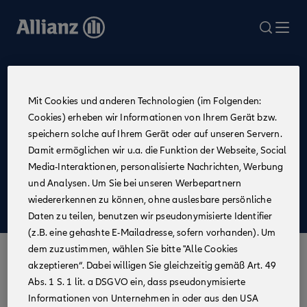
Direkt
zum
search
Me
Inhalt
BLOG
Mit Cookies und anderen Technologien (im Folgenden:
Saisonales
Cookies) erheben wir Informationen von Ihrem Gerät bzw.
speichern solche auf Ihrem Gerät oder auf unseren Servern.
Damit ermöglichen wir u.a. die Funktion der Webseite, Social
Bewerbung
Frauen im Vertrieb
Joballtag
Media-Interaktionen, personalisierte Nachrichten, Werbung
Kultur und Werte
Nachhaltigkeit
Praktikum
und Analysen. Um Sie bei unseren Werbepartnern
Saisonales
Tipps & Tricks
Allianz Agentur
wiedererkennen zu können, ohne auslesbare persönliche
Mitarbeiterstory
Daten zu teilen, benutzen wir pseudonymisierte Identifier
(z.B. eine gehashte E-Mailadresse, sofern vorhanden). Um
dem zuzustimmen, wählen Sie bitte "Alle Cookies
akzeptieren“. Dabei willigen Sie gleichzeitig gemäß Art. 49
Abs. 1 S. 1 lit. a DSGVO ein, dass pseudonymisierte
Informationen von Unternehmen in oder aus den USA